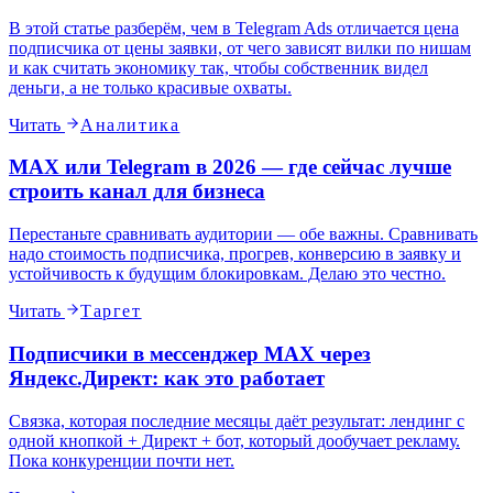
В этой статье разберём, чем в Telegram Ads отличается цена
подписчика от цены заявки, от чего зависят вилки по нишам
и как считать экономику так, чтобы собственник видел
деньги, а не только красивые охваты.
Читать
Аналитика
MAX или Telegram в 2026 — где сейчас лучше
строить канал для бизнеса
Перестаньте сравнивать аудитории — обе важны. Сравнивать
надо стоимость подписчика, прогрев, конверсию в заявку и
устойчивость к будущим блокировкам. Делаю это честно.
Читать
Таргет
Подписчики в мессенджер MAX через
Яндекс.Директ: как это работает
Связка, которая последние месяцы даёт результат: лендинг с
одной кнопкой + Директ + бот, который дообучает рекламу.
Пока конкуренции почти нет.