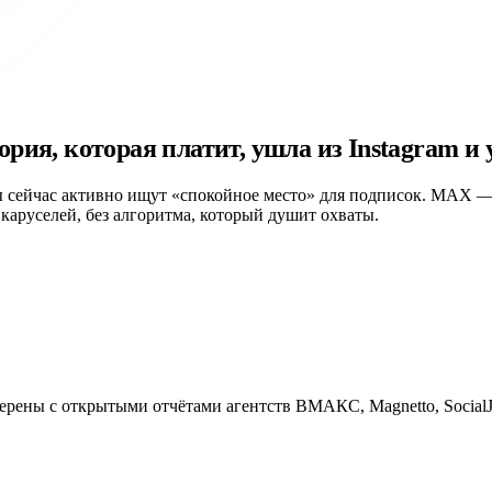
ия, которая платит, ушла из Instagram и у
 сейчас активно ищут «спокойное место» для подписок. MAX — 
х каруселей, без алгоритма, который душит охваты.
ерены с открытыми отчётами агентств ВМАКС, Magnetto, SocialJ