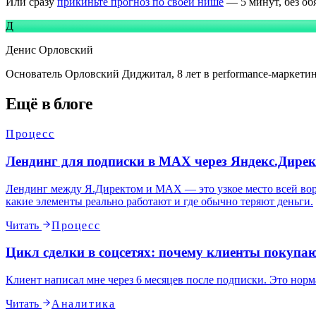
Или сразу
прикиньте прогноз по своей нише
— 5 минут, без о
Д
Денис Орловский
Основатель
Орловский Диджитал
, 8 лет в performance-маркети
Ещё в блоге
Процесс
Лендинг для подписки в MAX через Яндекс.Дирек
Лендинг между Я.Директом и MAX — это узкое место всей воро
какие элементы реально работают и где обычно теряют деньги.
Читать
Процесс
Цикл сделки в соцсетях: почему клиенты покупают
Клиент написал мне через 6 месяцев после подписки. Это норм
Читать
Аналитика