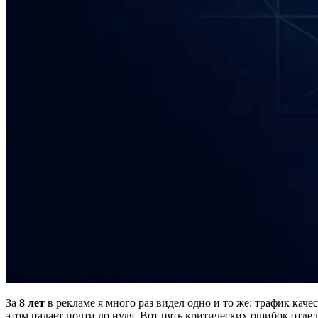
За
8 лет
в рекламе я много раз видел одно и то же: трафик кач
этом падает почти до нуля. Вот пять критических ошибок отдел