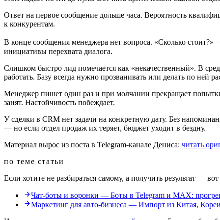
Ответ на первое сообщение дольше часа. Вероятность квалифи
к конкурентам.
В конце сообщения менеджера нет вопроса. «Сколько стоит?» 
инициативы перехвата диалога.
Слишком быстро лид помечается как «некачественный». В сре
работать. Базу всегда нужно прозванивать или делать по ней ра
Менеджер пишет один раз и при молчании прекращает попытки.
занят. Настойчивость побеждает.
У сделки в CRM нет задачи на конкретную дату. Без напоминани
— но если отдел продаж их теряет, бюджет уходит в бездну.
Материал вырос из поста в Telegram-канале Дениса:
читать ори
по теме статьи
Если хотите не разбираться самому, а получить результат — вот
Чат-боты и воронки
—
Боты в Telegram и MAX: прогре
Маркетинг для авто-бизнеса
—
Импорт из Китая, Кореи