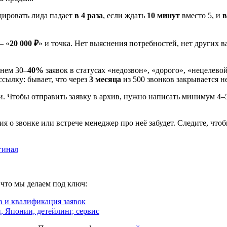
цировать лида падает
в 4 раза
, если ждать
10 минут
вместо 5, и
в
— «
20 000 ₽
» и точка. Нет выяснения потребностей, нет других 
днем 30–
40%
заявок в статусах «недозвон», «дорого», «нецелево
ссылку: бывает, что через
3 месяца
из 500 звонков закрывается н
 Чтобы отправить заявку в архив, нужно написать минимум 4–5
я о звонке или встрече менеджер про неё забудет. Следите, чтоб
гинал
 что мы делаем под ключ:
в и квалификация заявок
, Японии, детейлинг, сервис