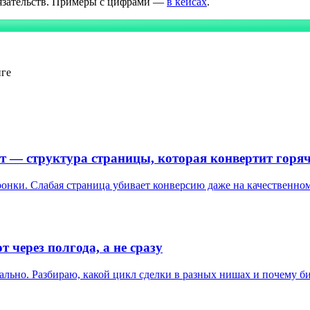
бязательств. Примеры с цифрами —
в кейсах
.
нге
т — структура страницы, которая конвертит горя
нки. Слабая страница убивает конверсию даже на качественном
 через полгода, а не сразу
ально. Разбираю, какой цикл сделки в разных нишах и почему би